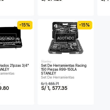
-15%
-15%
GOTADO
AGOTADO
Stanley
ados 21pzas 3/4"
Set De Herramientas Racing
ANLEY
150 Piezas R99-150LA
ramientas
STANLEY
Set De Herramientas
0
S/ 1, 855.71
9.80
S/ 1, 577.35