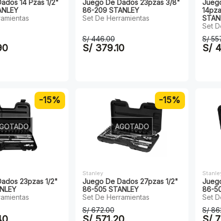
ados 14 Pzas 1/2"
Juego De Dados 23pzas 3/8"
Jueg
ANLEY
86-209 STANLEY
14pz
ramientas
Set De Herramientas
STAN
Set D
S/ 446.00
S/ 55
90
S/ 379.10
S/ 
-15%
-15%
GOTADO
AGOTADO
Stanley
Stanle
ados 23pzas 1/2"
Juego De Dados 27pzas 1/2"
Juego
ANLEY
86-505 STANLEY
86-5
ramientas
Set De Herramientas
Set D
S/ 672.00
S/ 86
40
S/ 571.20
S/ 