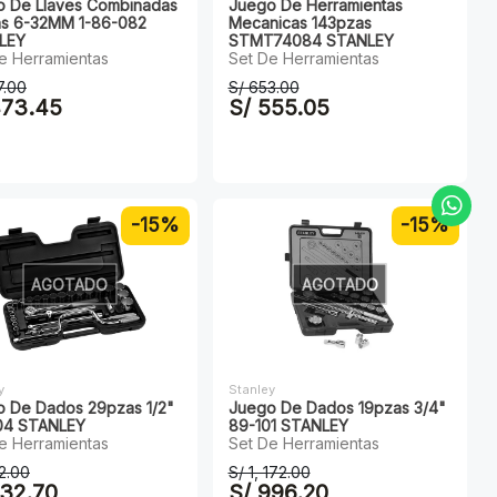
o De Llaves Combinadas
Juego De Herramientas
as 6-32MM 1-86-082
Mecanicas 143pzas
LEY
STMT74084 STANLEY
e Herramientas
Set De Herramientas
7.00
S/ 653.00
473.45
S/ 555.05
-15%
-15%
AGOTADO
AGOTADO
y
Stanley
 De Dados 29pzas 1/2"
Juego De Dados 19pzas 3/4"
04 STANLEY
89-101 STANLEY
e Herramientas
Set De Herramientas
2.00
S/ 1, 172.00
732.70
S/ 996.20