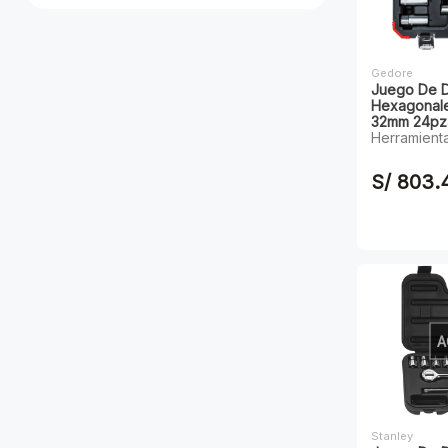
Gedore
Juego De D
Hexagonale
32mm 24pzas
Herramient
S/ 803.
A
Stanley