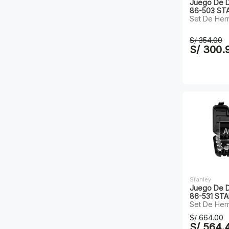
Juego De D
86-503 ST
Set De Her
S/ 354.00
S/ 300.
A
Stanley
Juego De D
86-531 ST
Set De Her
S/ 664.00
S/ 564.