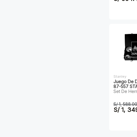
A
Stanley
Juego De D
87-557 ST
Set De Her
S/ 1, 588.0
S/ 1, 34