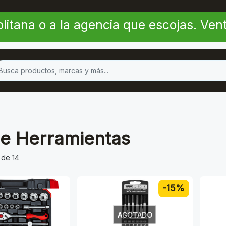
litana o a la agencia que escojas. Ve
De Herramientas
 de 14
-15%
AGOTADO