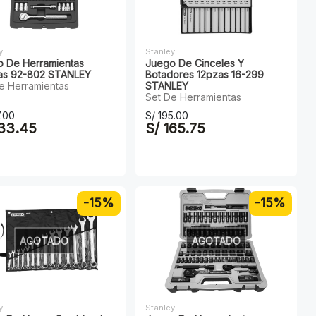
y
Stanley
 De Herramientas
Juego De Cinceles Y
as 92-802 STANLEY
Botadores 12pzas 16-299
e Herramientas
STANLEY
Set De Herramientas
7.00
S/ 195.00
133.45
S/ 165.75
-15%
-15%
AGOTADO
AGOTADO
y
Stanley