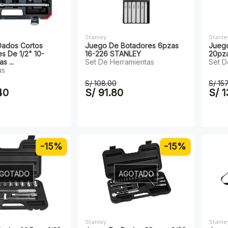
Stanley
Stanle
ados Cortos
Juego De Botadores 6pzas
Juego
s De 1/2" 10-
16-226 STANLEY
20pz
 ...
Set De Herramientas
Set D
as
S/ 108.00
S/ 15
40
S/ 91.80
S/ 
-15%
-15%
GOTADO
AGOTADO
Stanley
Stanle