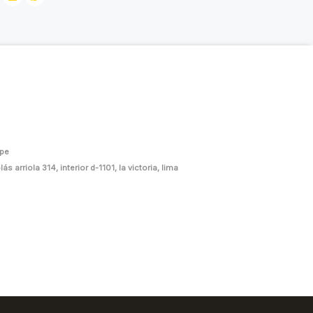
.pe
ás arriola 314, interior d-1101, la victoria, lima