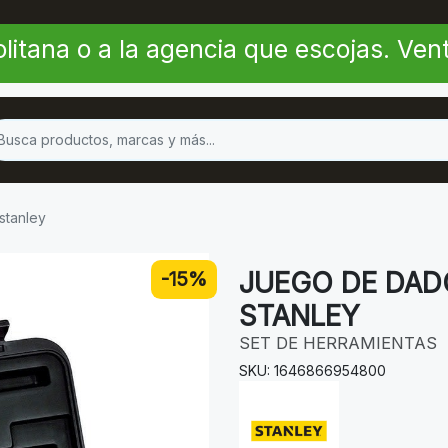
litana o a la agencia que escojas. Ve
stanley
JUEGO DE DADO
-15%
STANLEY
SET DE HERRAMIENTAS
SKU: 1646866954800