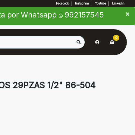
Facebook
Instagram
Youtube
Linkedin
×
×
nta por Whatsapp
992157545
0
S 29PZAS 1/2" 86-504