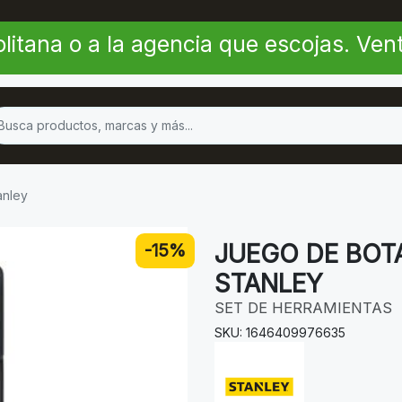
litana o a la agencia que escojas. Ve
anley
JUEGO DE BOT
-15%
STANLEY
SET DE HERRAMIENTAS
SKU: 1646409976635