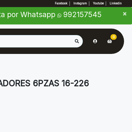
Facebook
Instagram
Youtube
Linkedin
×
×
nta por Whatsapp
992157545
0
ADORES 6PZAS 16-226