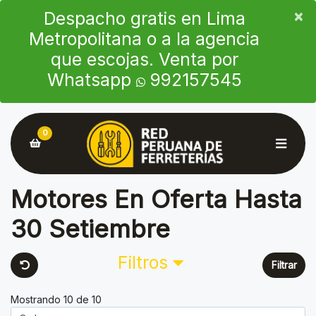
×
×
Despacho gratis en Lima
Metropolitana o a la agencia
que escojas. Venta por
Whatsapp
992157545
0
Motores En Oferta Hasta
30 Setiembre
Filtros
Filtrar
Mostrando 10 de 10