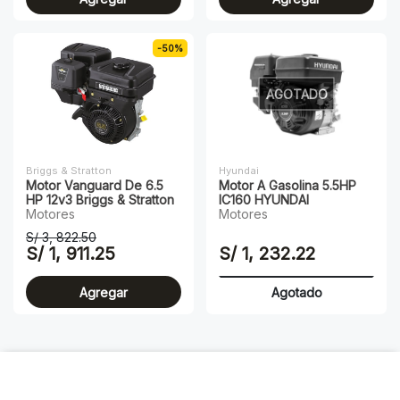
-50%
AGOTADO
Briggs & Stratton
Hyundai
Motor Vanguard De 6.5
Motor A Gasolina 5.5HP
HP 12v3 Briggs & Stratton
IC160 HYUNDAI
Motores
Motores
S/ 3, 822.50
S/ 1, 911.25
S/ 1, 232.22
Agregar
Agotado