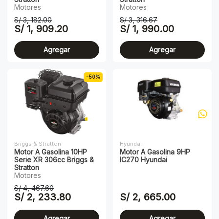
Motores
Motores
S/ 3, 182.00
S/ 3, 316.67
S/ 1, 909.20
S/ 1, 990.00
Agregar
Agregar
-50%
Briggs & Stratton
Hyundai
Motor A Gasolina 10HP
Motor A Gasolina 9HP
Serie XR 306cc Briggs &
IC270 Hyundai
Stratton
Motores
S/ 4, 467.60
S/ 2, 233.80
S/ 2, 665.00
Agregar
Agregar