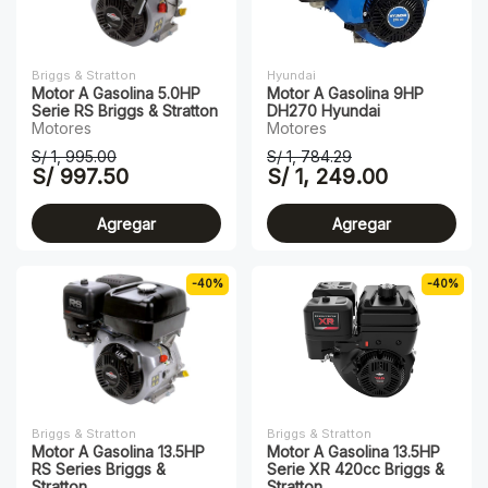
Briggs & Stratton
Hyundai
Motor A Gasolina 5.0HP
Motor A Gasolina 9HP
Serie RS Briggs & Stratton
DH270 Hyundai
Motores
Motores
S/ 1, 995.00
S/ 1, 784.29
S/ 997.50
S/ 1, 249.00
Agregar
Agregar
-40%
-40%
Briggs & Stratton
Briggs & Stratton
Motor A Gasolina 13.5HP
Motor A Gasolina 13.5HP
RS Series Briggs &
Serie XR 420cc Briggs &
Stratton
Stratton