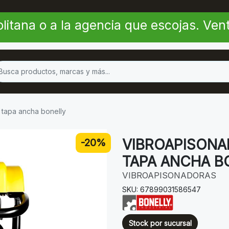
litana o a la agencia que escojas. Ve
 tapa ancha bonelly
VIBROAPISONA
-20%
TAPA ANCHA B
VIBROAPISONADORAS
SKU: 67899031586547
Stock por sucursal