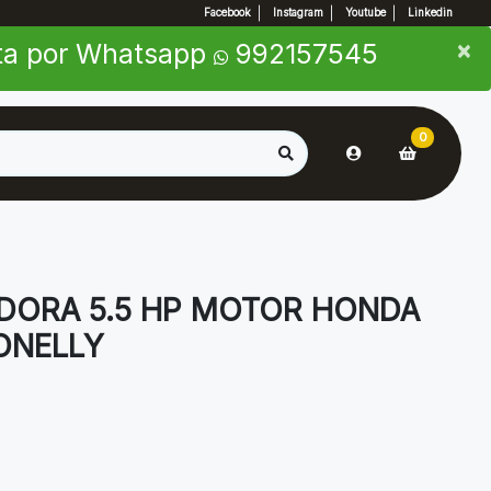
Facebook
Instagram
Youtube
Linkedin
×
×
nta por Whatsapp
992157545
0
DORA 5.5 HP MOTOR HONDA
ONELLY