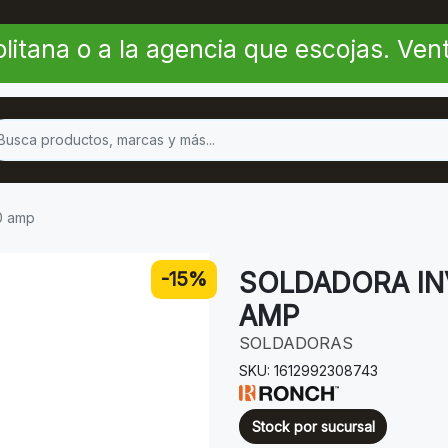
litana o a la agencia que escojas. Ve
0 amp
SOLDADORA IN
-15%
AMP
SOLDADORAS
SKU: 1612992308743
Stock por sucursal