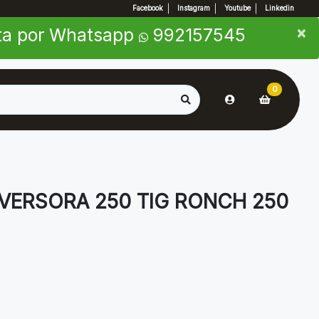
Facebook
Instagram
Youtube
Linkedin
×
×
nta por Whatsapp
992157545
0
VERSORA 250 TIG RONCH 250