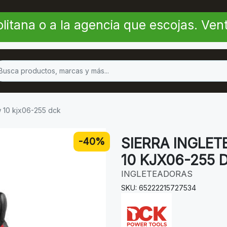
litana o a la agencia que escojas. Ve
w 10 kjx06-255 dck
SIERRA INGLE
-40%
10 KJX06-255 
INGLETEADORAS
SKU: 65222215727534