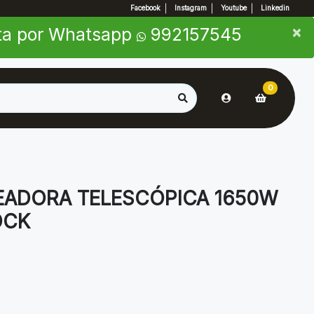
Facebook
Instagram
Youtube
Linkedin
×
×
nta por Whatsapp
992157545
0
TEADORA TELESCÓPICA 1650W
DCK