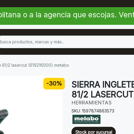
litana o a la agencia que escojas. Ve
 m 81/2 lasercut (619216000) metabo
SIERRA INGLET
-30%
81/2 LASERCUT
HERRAMIENTAS
SKU: 1597874863573
Stock por sucursal