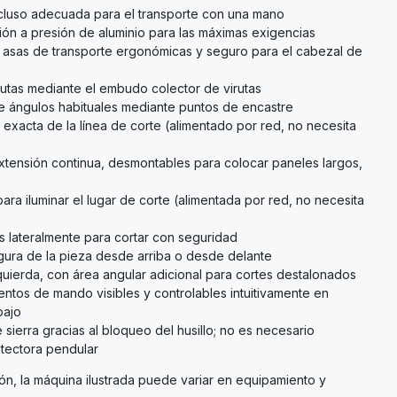
cluso adecuada para el transporte con una mano
ión a presión de aluminio para las máximas exigencias
 a asas de transporte ergonómicas y seguro para el cabezal de
rutas mediante el embudo colector de virutas
de ángulos habituales mediante puntos de encastre
 exacta de la línea de corte (alimentado por red, no necesita
tensión continua, desmontables para colocar paneles largos,
para iluminar el lugar de corte (alimentada por red, no necesita
s lateralmente para cortar con seguridad
egura de la pieza desde arriba o desde delante
zquierda, con área angular adicional para cortes destalonados
ntos de mando visibles y controlables intuitivamente en
bajo
 sierra gracias al bloqueo del husillo; no es necesario
otectora pendular
n, la máquina ilustrada puede variar en equipamiento y