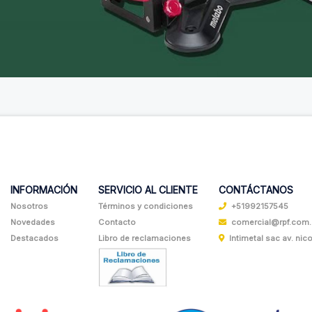
INFORMACIÓN
SERVICIO AL CLIENTE
CONTÁCTANOS
Nosotros
Términos y condiciones
+51992157545
Novedades
Contacto
comercial@rpf.com
Destacados
Libro de reclamaciones
Intimetal sac av. nicol