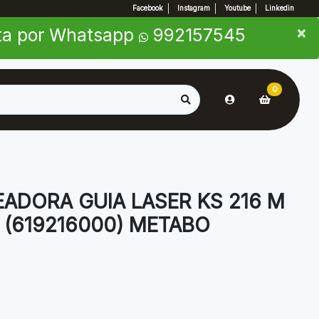
Facebook
Instagram
Youtube
Linkedin
×
×
nta por Whatsapp
992157545
0
EADORA GUIA LASER KS 216 M
 (619216000) METABO