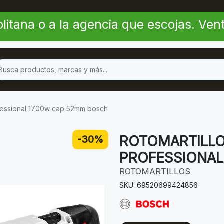
litana o a la agencia que escojas. Ve
ofessional 1700w cap 52mm bosch
ROTOMARTILLO
-30%
PROFESSIONAL
ROTOMARTILLOS
SKU: 69520699424856