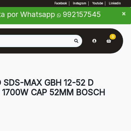
Facebook
Instagram
Youtube
Linkedin
×
×
nta por Whatsapp
992157545
0
 SDS-MAX GBH 12-52 D
 1700W CAP 52MM BOSCH