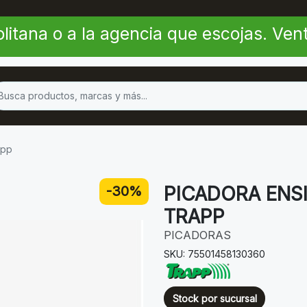
litana o a la agencia que escojas. Ve
app
PICADORA ENS
-30%
TRAPP
PICADORAS
SKU: 75501458130360
Stock por sucursal