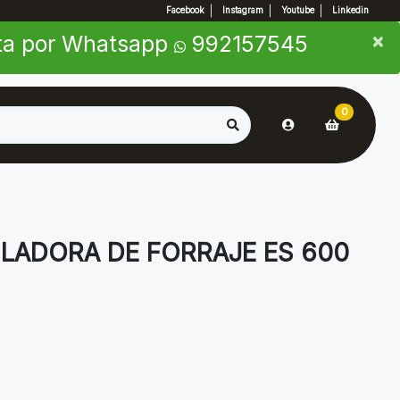
Facebook
Instagram
Youtube
Linkedin
×
×
nta por Whatsapp
992157545
0
ILADORA DE FORRAJE ES 600