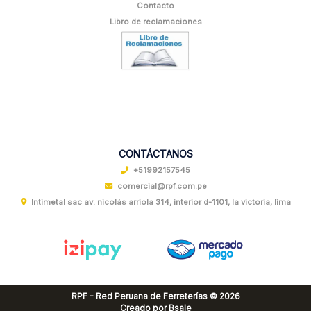
Contacto
Libro de reclamaciones
CONTÁCTANOS
+51992157545
comercial@rpf.com.pe
Intimetal sac av. nicolás arriola 314, interior d-1101, la victoria, lima
RPF - Red Peruana de Ferreterías © 2026
Creado por
Bsale