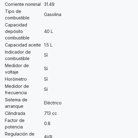
Corriente nominal
31.49
Tipo de
Gasolina
combustible
Capacidad
depósito
40 L
combustible
Capacidad aceite
1.5 L
Indicador de
Sí
combustible
Medidor de
Sí
voltaje
Horómetro
Sí
Medidor de
Sí
frecuencia
Sistema de
Eléctrico
arranque
Cilindrada
713 cc
Factor de
0.8
potencia
Regulación de
AVR