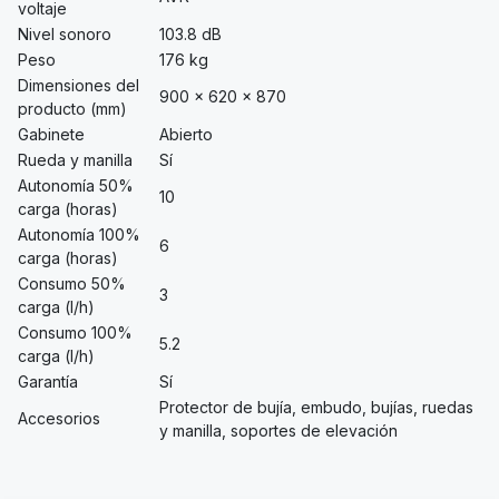
voltaje
Nivel sonoro
103.8 dB
Peso
176 kg
Dimensiones del
900 × 620 × 870
producto (mm)
Gabinete
Abierto
Rueda y manilla
Sí
Autonomía 50%
10
carga (horas)
Autonomía 100%
6
carga (horas)
Consumo 50%
3
carga (l/h)
Consumo 100%
5.2
carga (l/h)
Garantía
Sí
Protector de bujía, embudo, bujías, ruedas
Accesorios
y manilla, soportes de elevación