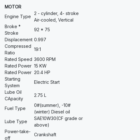
MOTOR
2 - cylinder, 4- stroke
Engine Type
Air-cooled, Vertical
Broke *
92 * 75
Stroke
Displacement
0.997
Compressed
19:1
Ratio
Rated Speed
3600 RPM
Rated Power
15 KW
Rated Power
20.4 HP
Starting
Electric Start
System
Lube Oil
2.75 L
CApacity
0#(summer), -10#
Fuel Type
(winter) Diesel oil
SAE10W30(CF grade or
Lube Type
above)
Power-take-
Crankshaft
off