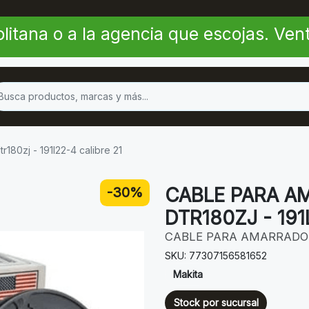
litana o a la agencia que escojas. Ve
r180zj - 191l22-4 calibre 21
CABLE PARA A
-30%
DTR180ZJ - 191
CABLE PARA AMARRADO
SKU: 77307156581652
Makita
Stock por sucursal