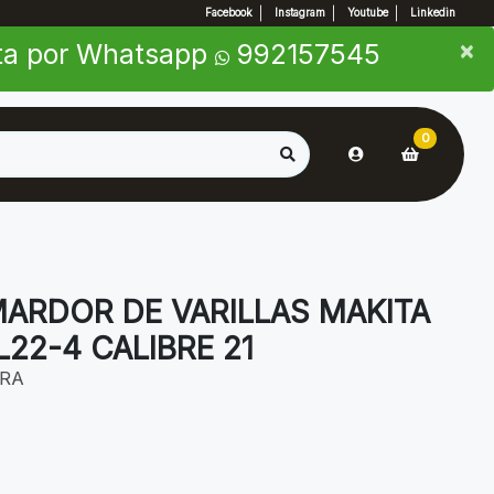
Facebook
Instagram
Youtube
Linkedin
×
×
nta por Whatsapp
992157545
0
MARDOR DE VARILLAS MAKITA
L22-4 CALIBRE 21
RA