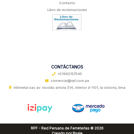
Contacto
Libro de reclamaciones
CONTÁCTANOS
+51992157545
comercial@rpf.com.pe
Intimetal sac av. nicolás arriola 314, interior d-1101, la victoria, lima
RPF - Red Peruana de Ferreterías © 2026
Creado por
Bsale