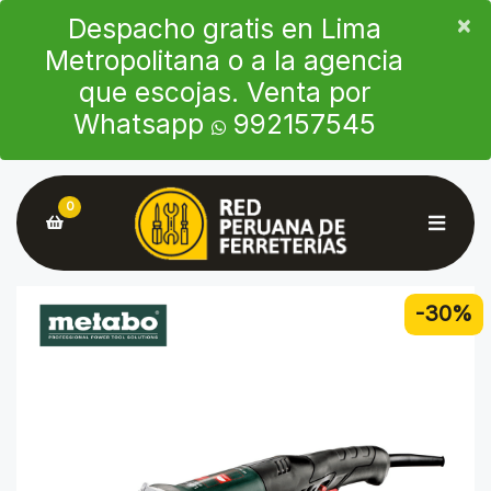
×
×
Despacho gratis en Lima
Metropolitana o a la agencia
que escojas. Venta por
Whatsapp
992157545
0
-30%